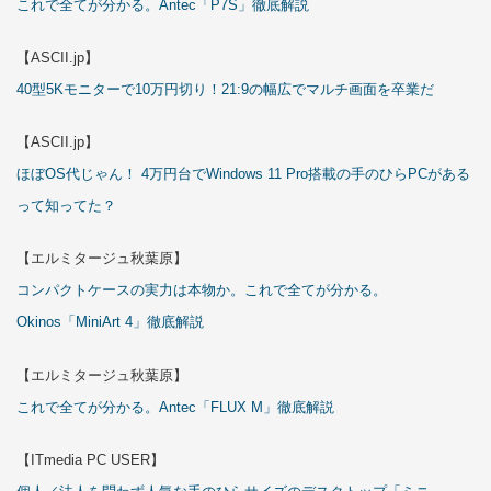
これで全てが分かる。Antec「P7S」徹底解説
【ASCII.jp】
40型5Kモニターで10万円切り！21:9の幅広でマルチ画面を卒業だ
【ASCII.jp】
ほぼOS代じゃん！ 4万円台でWindows 11 Pro搭載の手のひらPCがある
って知ってた？
【エルミタージュ秋葉原】
コンパクトケースの実力は本物か。これで全てが分かる。
Okinos「MiniArt 4」徹底解説
【エルミタージュ秋葉原】
これで全てが分かる。Antec「FLUX M」徹底解説
【ITmedia PC USER】