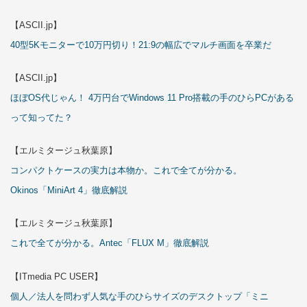
【ASCII.jp】
40型5Kモニターで10万円切り！21:9の幅広でマルチ画面を卒業だ
【ASCII.jp】
ほぼOS代じゃん！ 4万円台でWindows 11 Pro搭載の手のひらPCがある
って知ってた？
【エルミタージュ秋葉原】
コンパクトケースの実力は本物か。これで全てが分かる。
Okinos「MiniArt 4」徹底解説
【エルミタージュ秋葉原】
これで全てが分かる。Antec「FLUX M」徹底解説
【ITmedia PC USER】
個人／法人を問わず人気な手のひらサイズのデスクトップ「ミニ