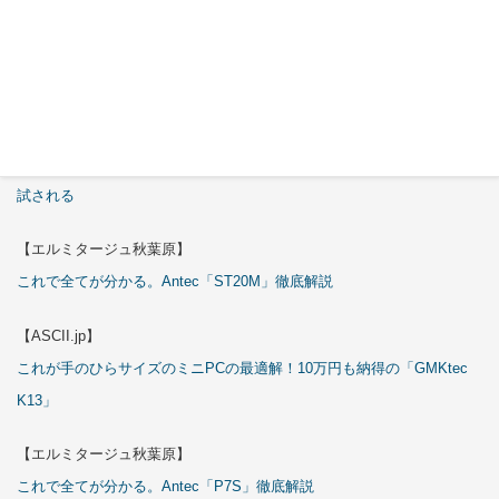
【エルミタージュ秋葉原】
これで全てが分かる。Antec「C6 Curve Air」徹底解説
【ASCII.jp】
3万円のミニPC！価格だけならマジ優勝、これをどう使うのかで俺達が
試される
【エルミタージュ秋葉原】
これで全てが分かる。Antec「ST20M」徹底解説
【ASCII.jp】
これが手のひらサイズのミニPCの最適解！10万円も納得の「GMKtec
K13」
【エルミタージュ秋葉原】
これで全てが分かる。Antec「P7S」徹底解説