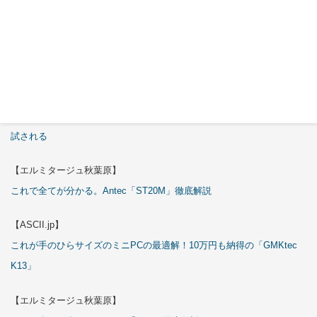
特集
【エルミタージュ秋葉原】
これで全てが分かる。Antec「C6 Curve Air」徹底解説
【ASCII.jp】
3万円のミニPC！価格だけならマジ優勝、これをどう使うのかで俺達が
試される
【エルミタージュ秋葉原】
これで全てが分かる。Antec「ST20M」徹底解説
【ASCII.jp】
これが手のひらサイズのミニPCの最適解！10万円も納得の「GMKtec
K13」
【エルミタージュ秋葉原】