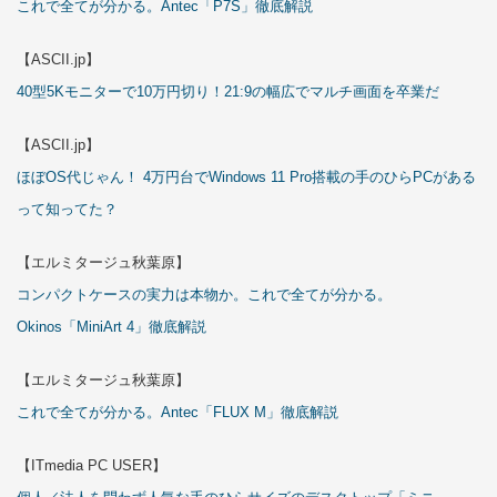
これで全てが分かる。Antec「P7S」徹底解説
【ASCII.jp】
40型5Kモニターで10万円切り！21:9の幅広でマルチ画面を卒業だ
【ASCII.jp】
ほぼOS代じゃん！ 4万円台でWindows 11 Pro搭載の手のひらPCがある
って知ってた？
【エルミタージュ秋葉原】
コンパクトケースの実力は本物か。これで全てが分かる。
Okinos「MiniArt 4」徹底解説
【エルミタージュ秋葉原】
これで全てが分かる。Antec「FLUX M」徹底解説
【ITmedia PC USER】