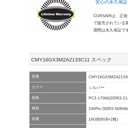
安心の永久保証
CORSAIRは、
で販売されている
期間は永久保証で
CMY16GX3M2A2133C11 スペック
型番
CMY16GX3M2A2133
カラー
シルバー
規格
PC3-17066(DDR3-21
種類
240Pin DDR3-SDRAM
容量
16GB(8GB×2枚)