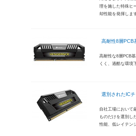
理を施した特殊ヒ
却性能を発揮しま
高耐性8層PCB
高耐性な8層PC
くく、過酷な環境
選別されたIC
自社工場において
ものだけを選別し
性能、低レイテン