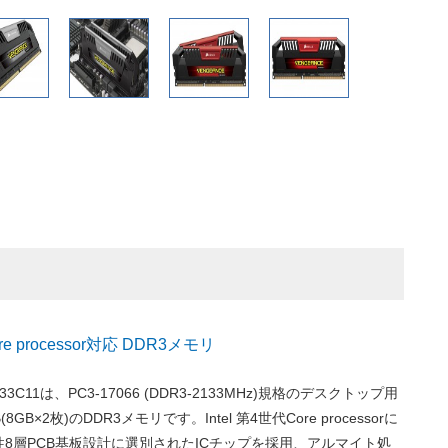
ore processor対応 DDR3メモリ
133C11は、PC3-17066 (DDR3-2133MHz)規格のデスクトップ用
(8GB×2枚)のDDR3メモリです。Intel 第4世代Core processorに
8層PCB基板設計に選別されたICチップを採用、アルマイト処