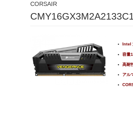
CORSAIR
CMY16GX3M2A2133C
Inte
容量16
高耐
アル
CORS