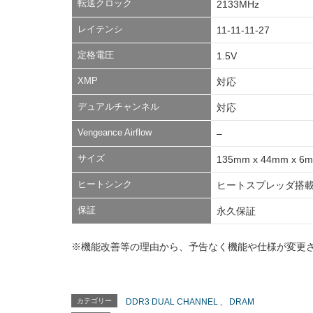
転送クロック
2133MHz
レイテンシ
11-11-11-27
定格電圧
1.5V
XMP
対応
デュアルチャンネル
対応
Vengeance Airflow
–
サイズ
135mm x 44mm x 6
ヒートシンク
ヒートスプレッダ搭
保証
永久保証
※機能改善等の理由から、予告なく機能や仕様が変更
カテゴリー
DDR3 DUAL CHANNEL
、
DRAM