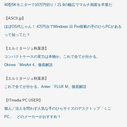
40型5Kモニターで10万円切り！21:9の幅広でマルチ画面を卒業だ
【ASCII.jp】
ほぼOS代じゃん！ 4万円台でWindows 11 Pro搭載の手のひらPCがある
って知ってた？
【エルミタージュ秋葉原】
コンパクトケースの実力は本物か。これで全てが分かる。
Okinos「MiniArt 4」徹底解説
【エルミタージュ秋葉原】
これで全てが分かる。Antec「FLUX M」徹底解説
【ITmedia PC USER】
個人／法人を問わず人気な手のひらサイズのデスクトップ「ミニ
PC」 どのメーカーがおすすめ？