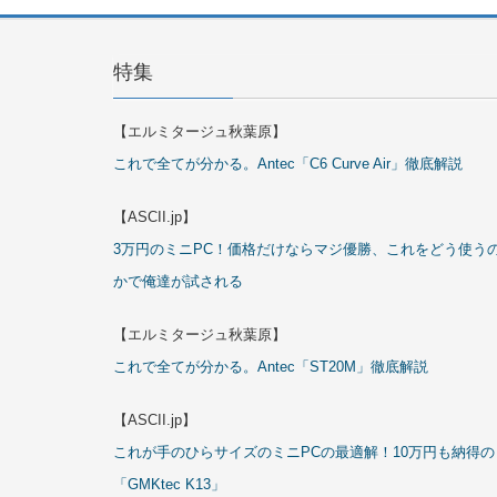
特集
【エルミタージュ秋葉原】
これで全てが分かる。Antec「C6 Curve Air」徹底解説
【ASCII.jp】
3万円のミニPC！価格だけならマジ優勝、これをどう使う
かで俺達が試される
【エルミタージュ秋葉原】
これで全てが分かる。Antec「ST20M」徹底解説
【ASCII.jp】
これが手のひらサイズのミニPCの最適解！10万円も納得の
「GMKtec K13」