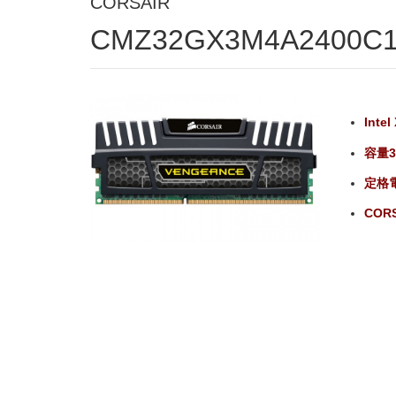
CORSAIR
CMZ32GX3M4A2400
Int
容量32
定格電
CORS