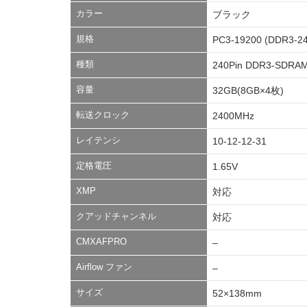
カラー
ブラック
規格
PC3-19200 (DDR3-2
種類
240Pin DDR3-SDRAM
容量
32GB(8GB×4枚)
転送クロック
2400MHz
レイテンシ
10-12-12-31
定格電圧
1.65V
XMP
対応
クアッドチャンネル
対応
CMXAFPRO
–
Airflow ファン
–
サイズ
52×138mm