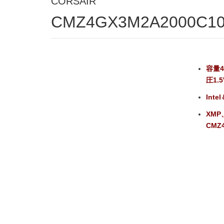
CORSAIR
CMZ4GX3M2A2000C1
容量4
圧1.5
Int
XM
CMZ