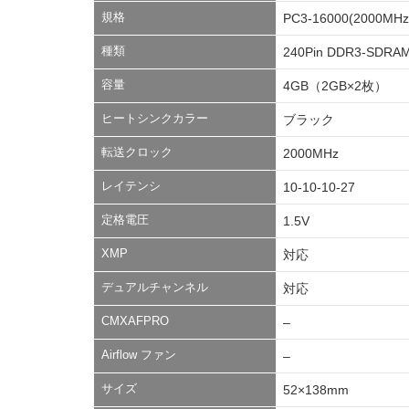
規格
PC3-16000(2000MHz
種類
240Pin DDR3-SDRAM
容量
4GB（2GB×2枚）
ヒートシンクカラー
ブラック
転送クロック
2000MHz
レイテンシ
10-10-10-27
定格電圧
1.5V
XMP
対応
デュアルチャンネル
対応
CMXAFPRO
–
Airflow ファン
–
サイズ
52×138mm