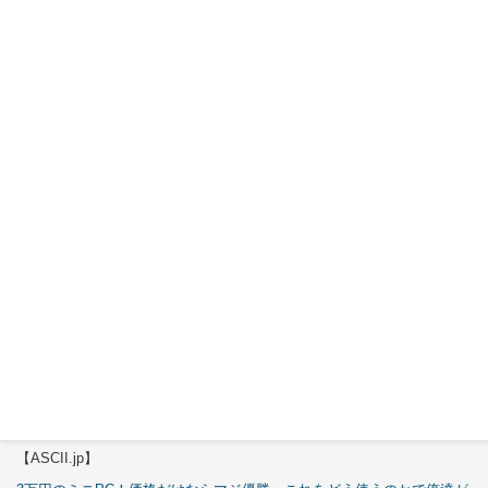
30日
Okinos
ARGB
Cables
Cover Kit
2026年7月
29日
特集
【エルミタージュ秋葉原】
これで全てが分かる。Antec「C6 Curve Air」徹底解説
【ASCII.jp】