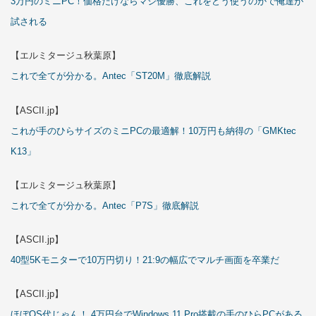
3万円のミニPC！価格だけならマジ優勝、これをどう使うのかで俺達が
試される
【エルミタージュ秋葉原】
これで全てが分かる。Antec「ST20M」徹底解説
【ASCII.jp】
これが手のひらサイズのミニPCの最適解！10万円も納得の「GMKtec
K13」
【エルミタージュ秋葉原】
これで全てが分かる。Antec「P7S」徹底解説
【ASCII.jp】
40型5Kモニターで10万円切り！21:9の幅広でマルチ画面を卒業だ
【ASCII.jp】
ほぼOS代じゃん！ 4万円台でWindows 11 Pro搭載の手のひらPCがある