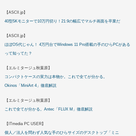
【ASCII.jp】
40型5Kモニターで10万円切り！21:9の幅広でマルチ画面を卒業だ
【ASCII.jp】
ほぼOS代じゃん！ 4万円台でWindows 11 Pro搭載の手のひらPCがある
って知ってた？
【エルミタージュ秋葉原】
コンパクトケースの実力は本物か。これで全てが分かる。
Okinos「MiniArt 4」徹底解説
【エルミタージュ秋葉原】
これで全てが分かる。Antec「FLUX M」徹底解説
【ITmedia PC USER】
個人／法人を問わず人気な手のひらサイズのデスクトップ「ミニ