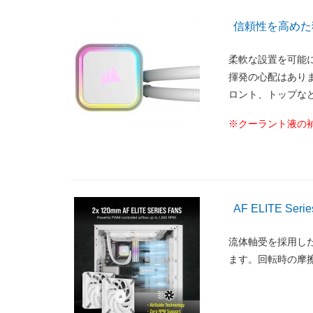
信頼性を高めた
柔軟な設置を可能
揮発の心配はあり
ロント、トップな
※クーラント液の
AF ELITE Se
流体軸受を採用した、A
ます。回転時の摩