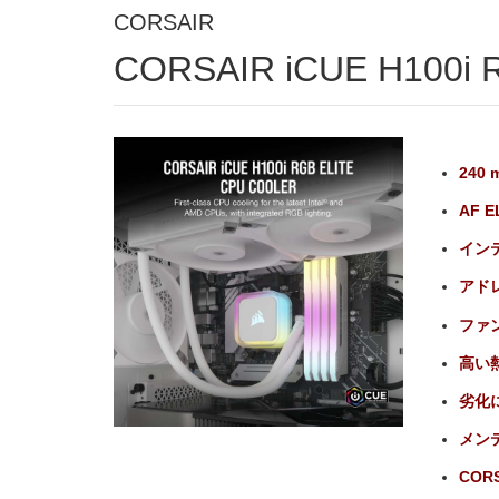
CORSAIR
CORSAIR iCUE H100i
24
AF 
イン
アド
ファン
高い
劣化
メン
CORS