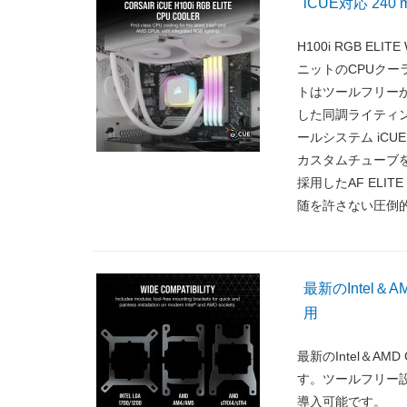
iCUE対応 2
H100i RGB E
ニットのCPUクーラ
トはツールフリー
した同調ライティ
ールシステム iC
カスタムチューブ
採用したAF ELIT
随を許さない圧倒
最新のIntel
用
最新のIntel＆
す。ツールフリー
導入可能です。