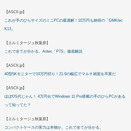
【ASCII.jp】
これが手のひらサイズのミニPCの最適解！10万円も納得の「GMKtec
K13」
【エルミタージュ秋葉原】
これで全てが分かる。Antec「P7S」徹底解説
【ASCII.jp】
40型5Kモニターで10万円切り！21:9の幅広でマルチ画面を卒業だ
【ASCII.jp】
ほぼOS代じゃん！ 4万円台でWindows 11 Pro搭載の手のひらPCがある
って知ってた？
【エルミタージュ秋葉原】
コンパクトケースの実力は本物か。これで全てが分かる。