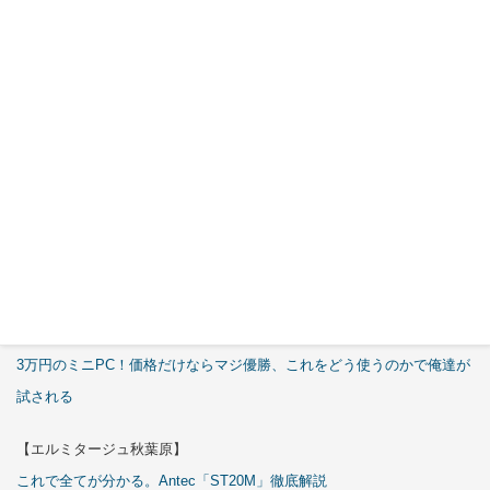
Cover Kit
2026年7月
29日
特集
【エルミタージュ秋葉原】
これで全てが分かる。Antec「C6 Curve Air」徹底解説
【ASCII.jp】
3万円のミニPC！価格だけならマジ優勝、これをどう使うのかで俺達が
試される
【エルミタージュ秋葉原】
これで全てが分かる。Antec「ST20M」徹底解説