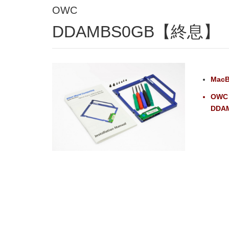
OWC
DDAMBS0GB【終息】
Mac
OWC O
DDA