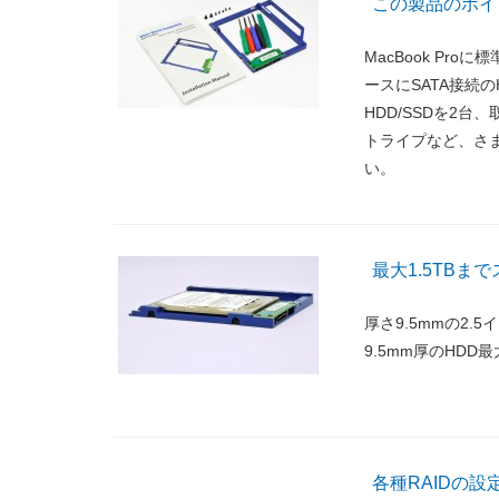
この製品のポイ
MacBook Pr
ースにSATA接続の
HDD/SSDを2
トライプなど、さま
い。
最大1.5TBま
厚さ9.5mmの2.5
9.5mm厚のHDD
各種RAIDの設