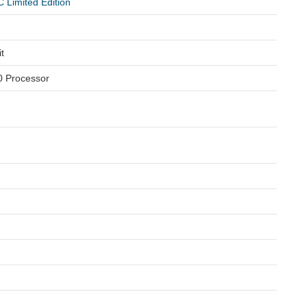
imited Edition
t
0 Processor