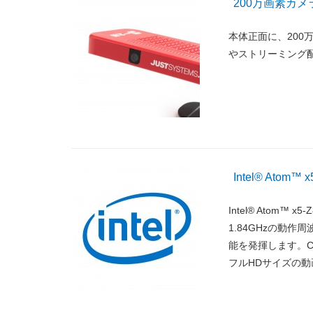
200万画素カ
本体正面に、20
やストリーミング
Intel® Atom™ 
Intel® Atom™
1.84GHzの動
能を発揮します。CPU
フルHDサイズの