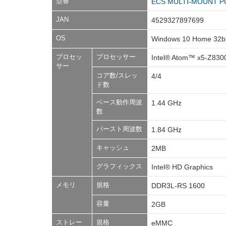
型番
ECS MULTI-MOUNT PC L
JAN
4529327897699
OS
Windows 10 Home 32bi
プロセッ
プロセッサー
Intel® Atom™ x5-Z830
サー
コア数/スレッ
4/4
ド数
ベース動作周波
1.44 GHz
数
バースト周波数
1.84 GHz
キャッシュ
2MB
グラフィックス
Intel® HD Graphics
メモリ
規格
DDR3L-RS 1600
容量
2GB
ストレー
規格
eMMC