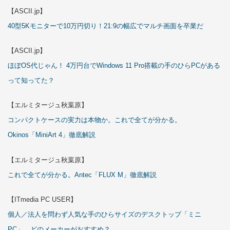
【ASCII.jp】
40型5Kモニターで10万円切り！21:9の幅広でマルチ画面を卒業だ
【ASCII.jp】
ほぼOS代じゃん！ 4万円台でWindows 11 Pro搭載の手のひらPCがある
って知ってた？
【エルミタージュ秋葉原】
コンパクトケースの実力は本物か。これで全てが分かる。
Okinos「MiniArt 4」徹底解説
【エルミタージュ秋葉原】
これで全てが分かる。Antec「FLUX M」徹底解説
【ITmedia PC USER】
個人／法人を問わず人気な手のひらサイズのデスクトップ「ミニ
PC」 どのメーカーがおすすめ？