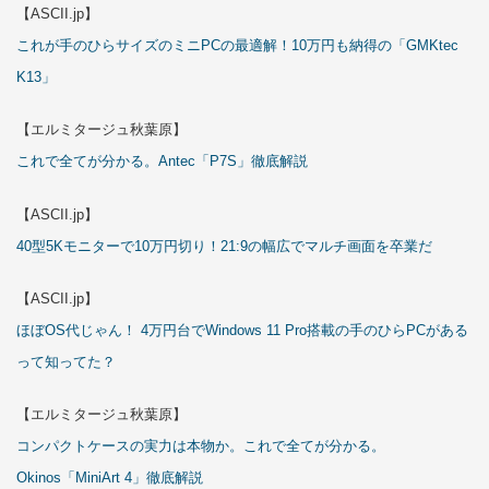
【ASCII.jp】
これが手のひらサイズのミニPCの最適解！10万円も納得の「GMKtec
K13」
【エルミタージュ秋葉原】
これで全てが分かる。Antec「P7S」徹底解説
【ASCII.jp】
40型5Kモニターで10万円切り！21:9の幅広でマルチ画面を卒業だ
【ASCII.jp】
ほぼOS代じゃん！ 4万円台でWindows 11 Pro搭載の手のひらPCがある
って知ってた？
【エルミタージュ秋葉原】
コンパクトケースの実力は本物か。これで全てが分かる。
Okinos「MiniArt 4」徹底解説