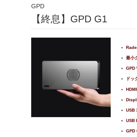
GPD
【終息】GPD G1
Rad
最小
GPD
ドッ
HDM
Disp
USB
USB
GPD 