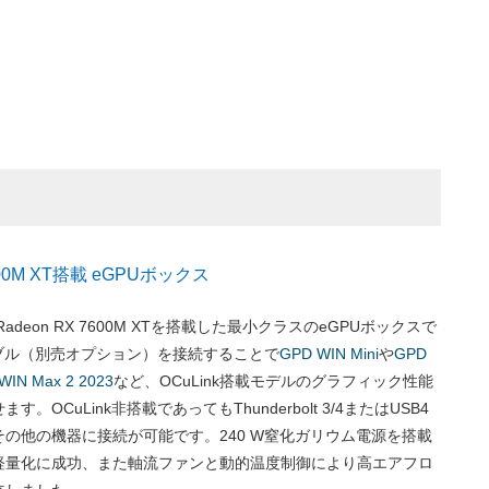
7600M XT搭載 eGPUボックス
 Radeon RX 7600M XTを搭載した最小クラスのeGPUボックスで
ケーブル（別売オプション）を接続することで
GPD WIN Mini
や
GPD
WIN Max 2 2023
など、OCuLink搭載モデルのグラフィック性能
。OCuLink非搭載であってもThunderbolt 3/4またはUSB4
の他の機器に接続が可能です。240 W窒化ガリウム電源を搭載
軽量化に成功、また軸流ファンと動的温度制御により高エアフロ