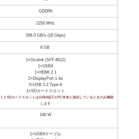
GDDR6
2250 MHz
288.0 GB/s (18 Gbps)
8 GB
1×Oculink (SFF-8612)
1×USB4
1×HDMI 2.1
2×DisplayPort 1.4a
3×USB 3.2 Type-A
1×SDカードスロット
2ポートとSDカードスロットはUSB4端子がPC本体と接続しているときのみ機能
します
240
W
1×USB4ケーブル