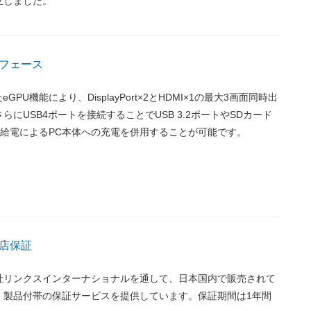
立しました。
フェース
たeGPU機能により、DisplayPort×2とHDMI×1の最大3画面同時出
らにUSB4ポートを接続することでUSB 3.2ポートやSDカード
PD給電によるPC本体への充電を併用することが可能です。
店保証
社リンクスインターナショナルを通して、日本国内で販売されて
、製品付帯の保証サービスを提供しています。保証期間は1年間