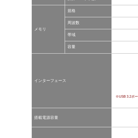
規格
周波数
メモリ
帯域
容量
インターフェース
※USB 3.
搭載電源容量