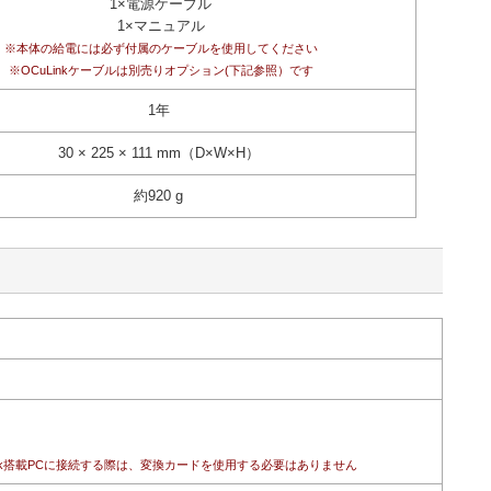
1×電源ケーブル
1×マニュアル
※本体の給電には必ず付属のケーブルを使用してください
※OCuLinkケーブルは別売りオプション(下記参照）です
1年
30 × 225 × 111 mm（D×W×H）
約920 g
3などOCuLink搭載PCに接続する際は、変換カードを使用する必要はありません