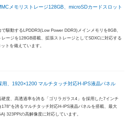
MMCメモリストレージ128GB、microSDカードスロット
動するLPDDR3(Low Power DDR3)メインメモリを8GB、
トレージを128GB搭載、拡張ストレージとしてSDXCに対応する
スロットを備えています。
用、1920×1200 マルチタッチ対応H-IPS液晶パネル
高硬度、高透過率を誇る「ゴリラガラス4」を採用した7インチ
角178°を誇るマルチタッチ対応H-IPS液晶パネルを搭載、最大
WUXGA) 323PPIの高解像度に対応しています。