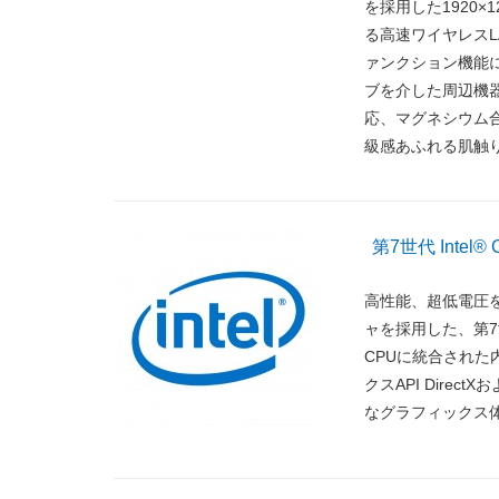
を採用した1920×
る高速ワイヤレスLAN 
ァンクション機能に対応
ブを介した周辺機器の
応、マグネシウム
級感あふれる肌触
第7世代 Intel
高性能、超低電圧を
ャを採用した、第7世代
CPUに統合された内蔵
クスAPI Direc
なグラフィックス