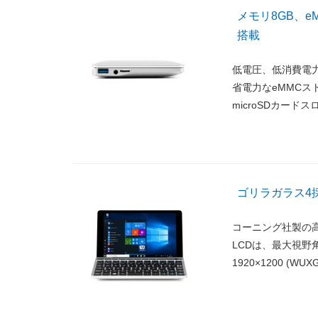
メモリ8GB、e
搭載
低電圧、低消費電力で駆
省電力なeMMCス
microSDカード
ゴリラガラス4採
コーニング社製の
LCDは、最大視野
1920×1200 (