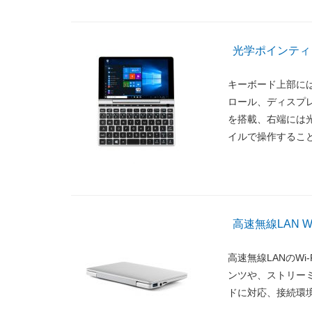
光学ポインティ
キーボード上部に
ロール、ディスプレ
を搭載、右端には
イルで操作するこ
高速無線LAN Wi-F
高速無線LANのWi-F
ンツや、ストリーミン
ドに対応、接続環