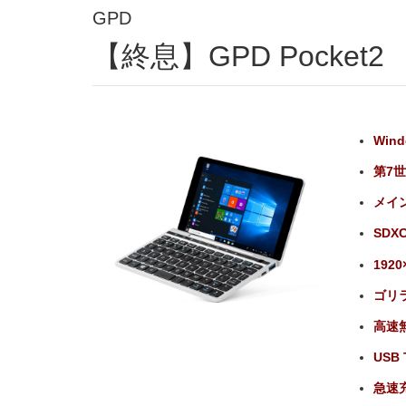
GPD
【終息】GPD Pocket2
Win
第7世
メイ
SDX
192
ゴリ
高速無線
USB 
急速充電