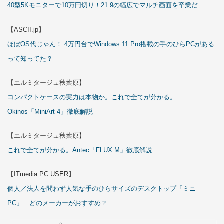
40型5Kモニターで10万円切り！21:9の幅広でマルチ画面を卒業だ
【ASCII.jp】
ほぼOS代じゃん！ 4万円台でWindows 11 Pro搭載の手のひらPCがある
って知ってた？
【エルミタージュ秋葉原】
コンパクトケースの実力は本物か。これで全てが分かる。
Okinos「MiniArt 4」徹底解説
【エルミタージュ秋葉原】
これで全てが分かる。Antec「FLUX M」徹底解説
【ITmedia PC USER】
個人／法人を問わず人気な手のひらサイズのデスクトップ「ミニ
PC」 どのメーカーがおすすめ？