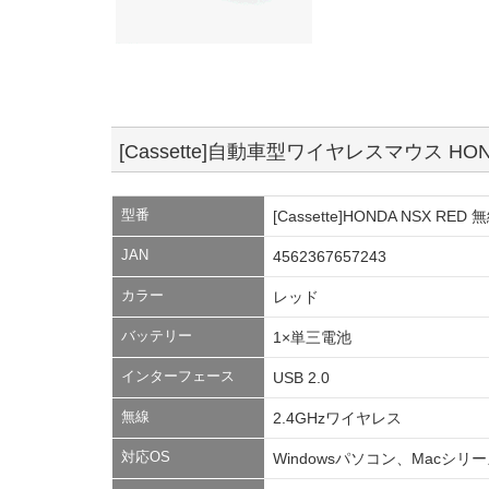
[Cassette]自動車型ワイヤレスマウス HO
型番
[Cassette]HONDA NSX RED 
JAN
4562367657243
カラー
レッド
バッテリー
1×単三電池
インターフェース
USB 2.0
無線
2.4GHzワイヤレス
対応OS
Windowsパソコン、Macシリ