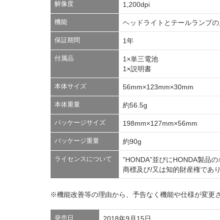
解像度
1,200dpi
機能
ヘッドライトとテールランプの
保証期間
1年
付属品
1×単三電池
1×説明書
本体サイズ
56mm×123mm×30mm
本体重量
約56.5g
パッケージサイズ
198mm×127mm×56mm
パッケージ重量
約90g
ライセンスについて
”HONDA”並びにHONDA
商標及び/又は知的財産権であ
※機能改善等の理由から、予告なく機能や仕様が変更
発売日
2018年9月15日