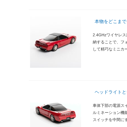
本物をどこまで
2.4GHzワイヤ
納することで、フ
して精巧なミニカ
ヘッドライトと
車体下部の電源ス
ルミネーション機
スイッチを中間に