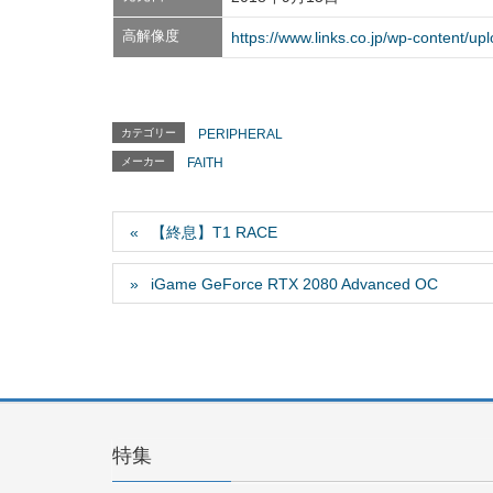
高解像度
https://www.links.co.jp/wp-content/
カテゴリー
PERIPHERAL
メーカー
FAITH
【終息】T1 RACE
iGame GeForce RTX 2080 Advanced OC
特集