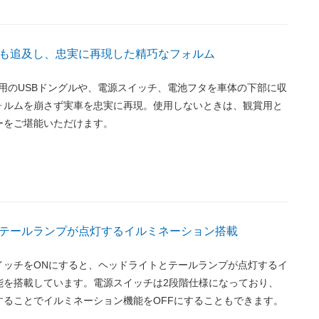
も追及し、忠実に再現した精巧なフォルム
レス用のUSBドングルや、電源スイッチ、電池フタを車体の下部に収
ォルムを崩さず実車を忠実に再現。使用しないときは、観賞用と
ーをご堪能いただけます。
テールランプが点灯するイルミネーション搭載
イッチをONにすると、ヘッドライトとテールランプが点灯するイ
能を搭載しています。電源スイッチは2段階仕様になっており、
することでイルミネーション機能をOFFにすることもできます。