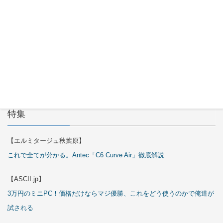
ARGB
Cables
Cover Kit
2026年7月
29日
特集
【エルミタージュ秋葉原】
これで全てが分かる。Antec「C6 Curve Air」徹底解説
【ASCII.jp】
3万円のミニPC！価格だけならマジ優勝、これをどう使うのかで俺達が
試される