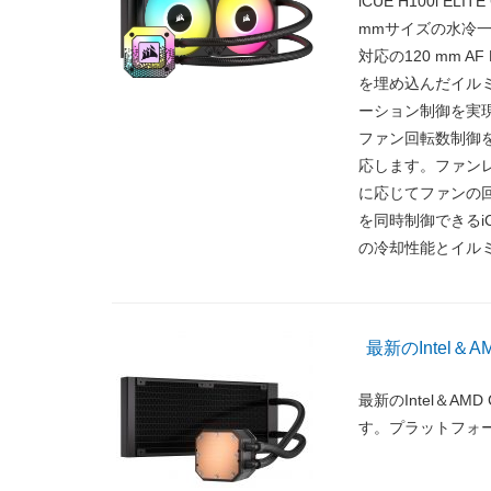
iCUE H100i EL
mmサイズの水冷一
対応の120 mm AF
を埋め込んだイル
ーション制御を実
ファン回転数制御を
応します。ファンレ
に応じてファンの
を同時制御できるiC
の冷却性能とイル
最新のIntel
最新のIntel＆
す。プラットフォ