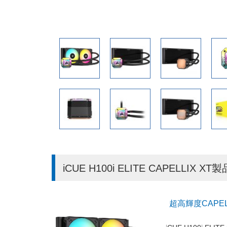
iCUE H100i ELITE CAPELLIX X
超高輝度CAPEL