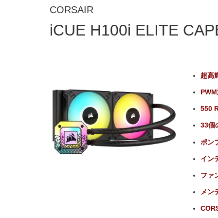
CORSAIR
iCUE H100i ELITE CAP
超高輝
PWM
55
33個
ポン
イン
ファン
メン
CORS