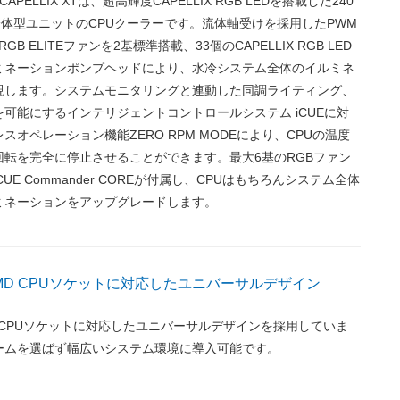
ITE CAPELLIX XTは、超高輝度CAPELLIX RGB LEDを搭載した240
体型ユニットのCPUクーラーです。流体軸受けを採用したPWM
 RGB ELITEファンを2基標準搭載、33個のCAPELLIX RGB LED
ミネーションポンプヘッドにより、水冷システム全体のイルミネ
現します。システムモニタリングと連動した同調ライティング、
可能にするインテリジェントコントロールシステム iCUEに対
スオペレーション機能ZERO RPM MODEにより、CPUの温度
回転を完全に停止させることができます。最大6基のRGBファン
UE Commander COREが付属し、CPUはもちろんシステム全体
ミネーションをアップグレードします。
＆AMD CPUソケットに対応したユニバーサルデザイン
AMD CPUソケットに対応したユニバーサルデザインを採用していま
ームを選ばず幅広いシステム環境に導入可能です。