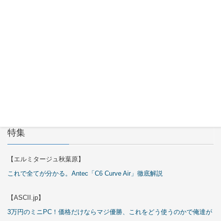
Okinos
ARGB
Cables
Cover Kit
2026年7月
29日
特集
【エルミタージュ秋葉原】
これで全てが分かる。Antec「C6 Curve Air」徹底解説
【ASCII.jp】
3万円のミニPC！価格だけならマジ優勝、これをどう使うのかで俺達が