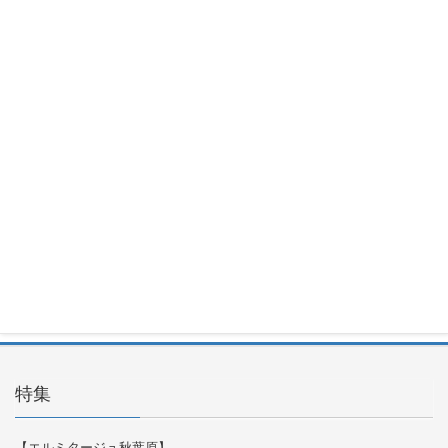
Okinos
ARGB
Cables
Cover Kit
2026年7月
29日
OKINOS
Infinity
ARGB Fans
2026年7月
29日
特集
【エルミタージュ秋葉原】