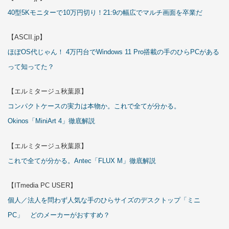
40型5Kモニターで10万円切り！21:9の幅広でマルチ画面を卒業だ
【ASCII.jp】
ほぼOS代じゃん！ 4万円台でWindows 11 Pro搭載の手のひらPCがある
って知ってた？
【エルミタージュ秋葉原】
コンパクトケースの実力は本物か。これで全てが分かる。
Okinos「MiniArt 4」徹底解説
【エルミタージュ秋葉原】
これで全てが分かる。Antec「FLUX M」徹底解説
【ITmedia PC USER】
個人／法人を問わず人気な手のひらサイズのデスクトップ「ミニ
PC」 どのメーカーがおすすめ？