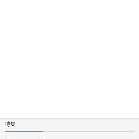
Maxtang
MUC-FP551
3500U
2026年7月
30日
Okinos
ARGB
Cables
Cover Kit
2026年7月
29日
特集