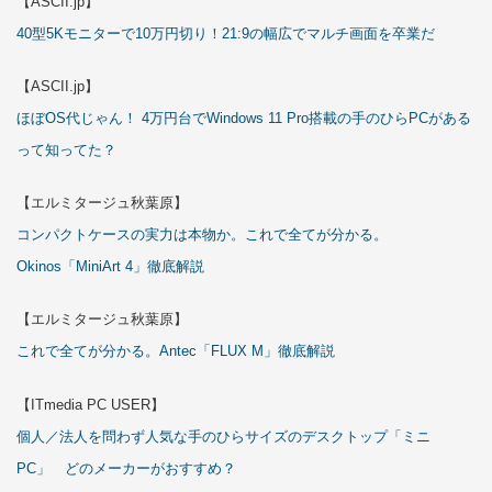
【ASCII.jp】
40型5Kモニターで10万円切り！21:9の幅広でマルチ画面を卒業だ
【ASCII.jp】
ほぼOS代じゃん！ 4万円台でWindows 11 Pro搭載の手のひらPCがある
って知ってた？
【エルミタージュ秋葉原】
コンパクトケースの実力は本物か。これで全てが分かる。
Okinos「MiniArt 4」徹底解説
【エルミタージュ秋葉原】
これで全てが分かる。Antec「FLUX M」徹底解説
【ITmedia PC USER】
個人／法人を問わず人気な手のひらサイズのデスクトップ「ミニ
PC」 どのメーカーがおすすめ？