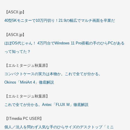
【ASCII.jp】
40型5Kモニターで10万円切り！21:9の幅広でマルチ画面を卒業だ
【ASCII.jp】
ほぼOS代じゃん！ 4万円台でWindows 11 Pro搭載の手のひらPCがある
って知ってた？
【エルミタージュ秋葉原】
コンパクトケースの実力は本物か。これで全てが分かる。
Okinos「MiniArt 4」徹底解説
【エルミタージュ秋葉原】
これで全てが分かる。Antec「FLUX M」徹底解説
【ITmedia PC USER】
個人／法人を問わず人気な手のひらサイズのデスクトップ「ミニ