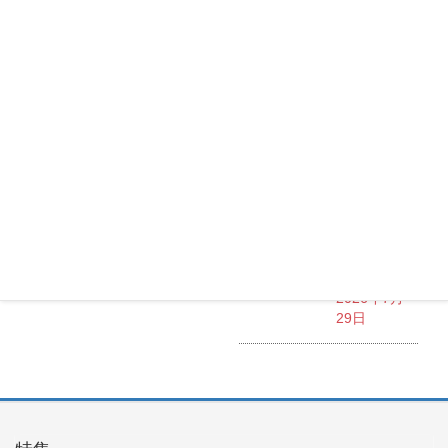
2026年7月
30日
Maxtang
MUC-FP551
3500U
2026年7月
30日
Okinos
ARGB
Cables
Cover Kit
2026年7月
29日