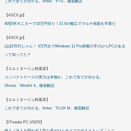
これで全てが分かる。Antec「P7S」徹底解説
【ASCII.jp】
40型5Kモニターで10万円切り！21:9の幅広でマルチ画面を卒業だ
【ASCII.jp】
ほぼOS代じゃん！ 4万円台でWindows 11 Pro搭載の手のひらPCがある
って知ってた？
【エルミタージュ秋葉原】
コンパクトケースの実力は本物か。これで全てが分かる。
Okinos「MiniArt 4」徹底解説
【エルミタージュ秋葉原】
これで全てが分かる。Antec「FLUX M」徹底解説
【ITmedia PC USER】
個人／法人を問わず人気な手のひらサイズのデスクトップ「ミニ