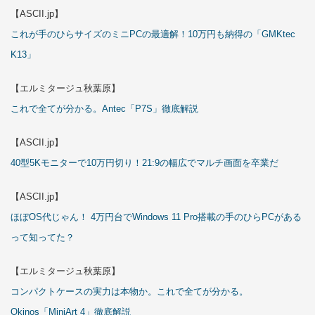
【ASCII.jp】
これが手のひらサイズのミニPCの最適解！10万円も納得の「GMKtec
K13」
【エルミタージュ秋葉原】
これで全てが分かる。Antec「P7S」徹底解説
【ASCII.jp】
40型5Kモニターで10万円切り！21:9の幅広でマルチ画面を卒業だ
【ASCII.jp】
ほぼOS代じゃん！ 4万円台でWindows 11 Pro搭載の手のひらPCがある
って知ってた？
【エルミタージュ秋葉原】
コンパクトケースの実力は本物か。これで全てが分かる。
Okinos「MiniArt 4」徹底解説