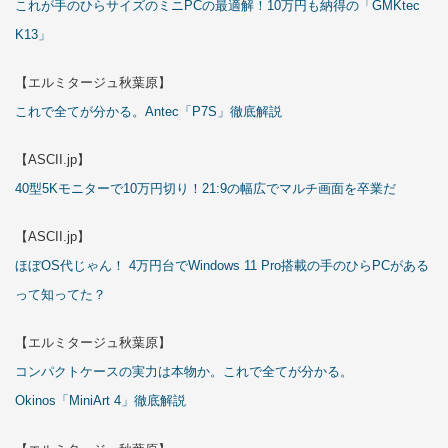
これが手のひらサイズのミニPCの最適解！10万円も納得の「GMKtec
K13」
【エルミタージュ秋葉原】
これで全てが分かる。Antec「P7S」徹底解説
【ASCII.jp】
40型5Kモニターで10万円切り！21:9の幅広でマルチ画面を卒業だ
【ASCII.jp】
ほぼOS代じゃん！ 4万円台でWindows 11 Pro搭載の手のひらPCがある
って知ってた？
【エルミタージュ秋葉原】
コンパクトケースの実力は本物か。これで全てが分かる。
Okinos「MiniArt 4」徹底解説