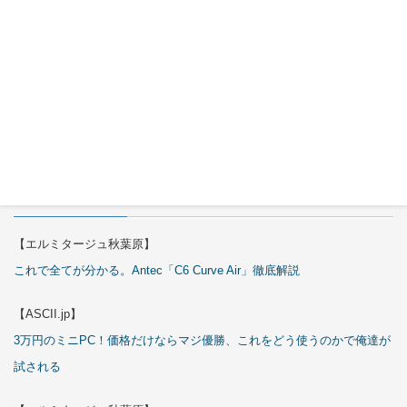
OKINOS
Infinity
ARGB Fans
2026年7月
29日
特集
【エルミタージュ秋葉原】
これで全てが分かる。Antec「C6 Curve Air」徹底解説
【ASCII.jp】
3万円のミニPC！価格だけならマジ優勝、これをどう使うのかで俺達が
試される