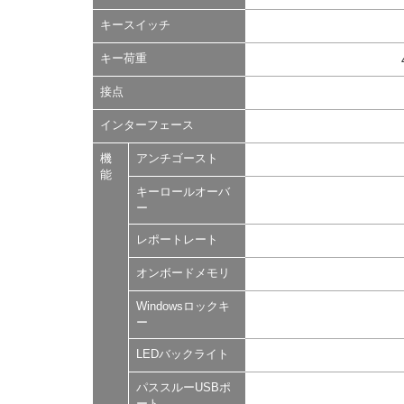
キースイッチ
キー荷重
接点
インターフェース
機
アンチゴースト
能
キーロールオーバ
ー
レポートレート
オンボードメモリ
Windowsロックキ
ー
LEDバックライト
パススルーUSBポ
ート