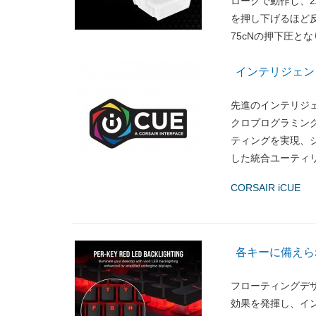
ロークで動作し、
を押し下げるほど反
75cNの押下圧と
インテリジェン
先進のインテリジェ
クロプログラミング
ティングを実現、
した統合ユーティ
CORSAIR iCUE
各キーに備えら
フローティングデ
効果を発揮し、イン