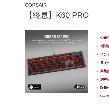
CORSAIR
【終息】K60 PRO
CHE
2段階
イン
各キ
高級
10
誤操
CORS