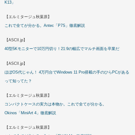
K13」
【エルミタージュ秋葉原】
これで全てが分かる。Antec「P7S」徹底解説
【ASCII.jp】
40型5Kモニターで10万円切り！21:9の幅広でマルチ画面を卒業だ
【ASCII.jp】
ほぼOS代じゃん！ 4万円台でWindows 11 Pro搭載の手のひらPCがある
って知ってた？
【エルミタージュ秋葉原】
コンパクトケースの実力は本物か。これで全てが分かる。
Okinos「MiniArt 4」徹底解説
【エルミタージュ秋葉原】