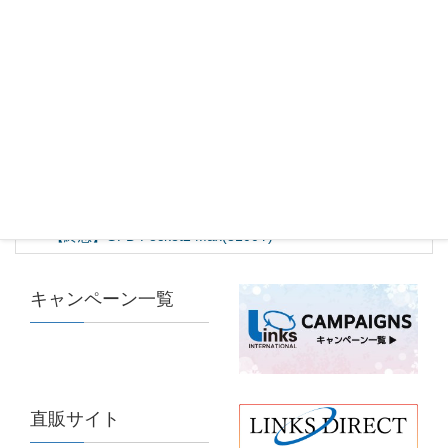
カテゴリー
MINI PC
、
PC
メーカー
ECS
【直販限定モデル】LIVA Z2 TS(N5000) 64G
【終息】GPD Pocket2 Max(8100Y)
キャンペーン一覧
直販サイト