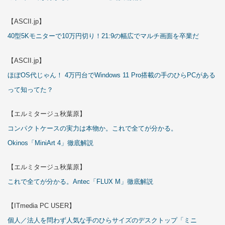
【ASCII.jp】
40型5Kモニターで10万円切り！21:9の幅広でマルチ画面を卒業だ
【ASCII.jp】
ほぼOS代じゃん！ 4万円台でWindows 11 Pro搭載の手のひらPCがある
って知ってた？
【エルミタージュ秋葉原】
コンパクトケースの実力は本物か。これで全てが分かる。
Okinos「MiniArt 4」徹底解説
【エルミタージュ秋葉原】
これで全てが分かる。Antec「FLUX M」徹底解説
【ITmedia PC USER】
個人／法人を問わず人気な手のひらサイズのデスクトップ「ミニ