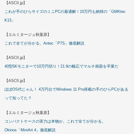
【ASCII.jp】
これが手のひらサイズのミニPCの最適解！10万円も納得の「GMKtec
K13」
【エルミタージュ秋葉原】
これで全てが分かる。Antec「P7S」徹底解説
【ASCII.jp】
40型5Kモニターで10万円切り！21:9の幅広でマルチ画面を卒業だ
【ASCII.jp】
ほぼOS代じゃん！ 4万円台でWindows 11 Pro搭載の手のひらPCがある
って知ってた？
【エルミタージュ秋葉原】
コンパクトケースの実力は本物か。これで全てが分かる。
Okinos「MiniArt 4」徹底解説