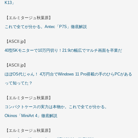
K13」
【エルミタージュ秋葉原】
これで全てが分かる。Antec「P7S」徹底解説
【ASCII.jp】
40型5Kモニターで10万円切り！21:9の幅広でマルチ画面を卒業だ
【ASCII.jp】
ほぼOS代じゃん！ 4万円台でWindows 11 Pro搭載の手のひらPCがある
って知ってた？
【エルミタージュ秋葉原】
コンパクトケースの実力は本物か。これで全てが分かる。
Okinos「MiniArt 4」徹底解説
【エルミタージュ秋葉原】