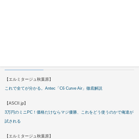
Cables
Cover Kit
2026年7月
29日
特集
【エルミタージュ秋葉原】
これで全てが分かる。Antec「C6 Curve Air」徹底解説
【ASCII.jp】
3万円のミニPC！価格だけならマジ優勝、これをどう使うのかで俺達が
試される
【エルミタージュ秋葉原】