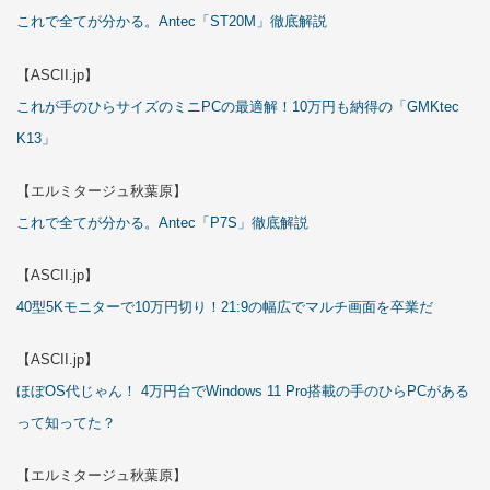
これで全てが分かる。Antec「ST20M」徹底解説
【ASCII.jp】
これが手のひらサイズのミニPCの最適解！10万円も納得の「GMKtec
K13」
【エルミタージュ秋葉原】
これで全てが分かる。Antec「P7S」徹底解説
【ASCII.jp】
40型5Kモニターで10万円切り！21:9の幅広でマルチ画面を卒業だ
【ASCII.jp】
ほぼOS代じゃん！ 4万円台でWindows 11 Pro搭載の手のひらPCがある
って知ってた？
【エルミタージュ秋葉原】