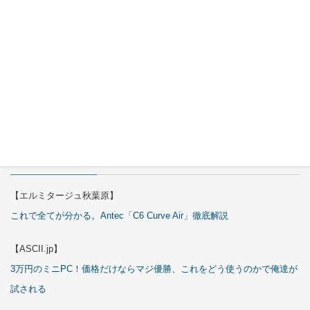
ARGB
Cables
Cover Kit
2026年7月
29日
特集
【エルミタージュ秋葉原】
これで全てが分かる。Antec「C6 Curve Air」徹底解説
【ASCII.jp】
3万円のミニPC！価格だけならマジ優勝、これをどう使うのかで俺達が
試される