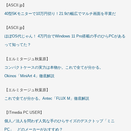
【ASCII.jp】
40型5Kモニターで10万円切り！21:9の幅広でマルチ画面を卒業だ
【ASCII.jp】
ほぼOS代じゃん！ 4万円台でWindows 11 Pro搭載の手のひらPCがある
って知ってた？
【エルミタージュ秋葉原】
コンパクトケースの実力は本物か。これで全てが分かる。
Okinos「MiniArt 4」徹底解説
【エルミタージュ秋葉原】
これで全てが分かる。Antec「FLUX M」徹底解説
【ITmedia PC USER】
個人／法人を問わず人気な手のひらサイズのデスクトップ「ミニ
PC」 どのメーカーがおすすめ？