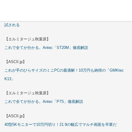
【ASCII.jp】
3万円のミニPC！価格だけならマジ優勝、これをどう使うのかで俺達が
試される
【エルミタージュ秋葉原】
これで全てが分かる。Antec「ST20M」徹底解説
【ASCII.jp】
これが手のひらサイズのミニPCの最適解！10万円も納得の「GMKtec
K13」
【エルミタージュ秋葉原】
これで全てが分かる。Antec「P7S」徹底解説
【ASCII.jp】
40型5Kモニターで10万円切り！21:9の幅広でマルチ画面を卒業だ