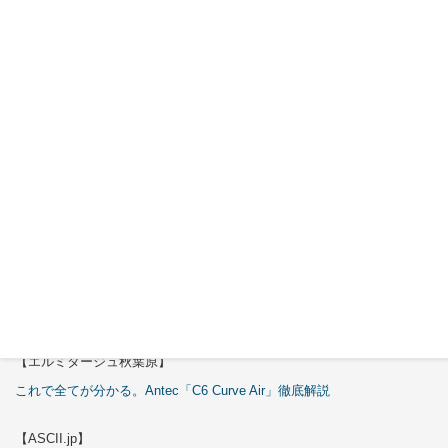
2026年7月
30日
Okinos
ARGB
Cables
Cover Kit
2026年7月
29日
特集
【エルミタージュ秋葉原】
これで全てが分かる。Antec「C6 Curve Air」徹底解説
【ASCII.jp】