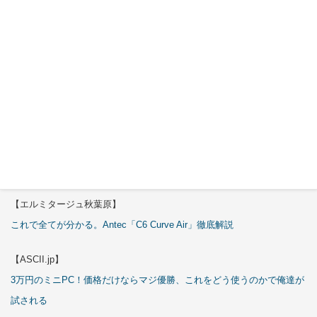
Okinos
ARGB
Cables
Cover Kit
2026年7月
29日
特集
【エルミタージュ秋葉原】
これで全てが分かる。Antec「C6 Curve Air」徹底解説
【ASCII.jp】
3万円のミニPC！価格だけならマジ優勝、これをどう使うのかで俺達が
試される