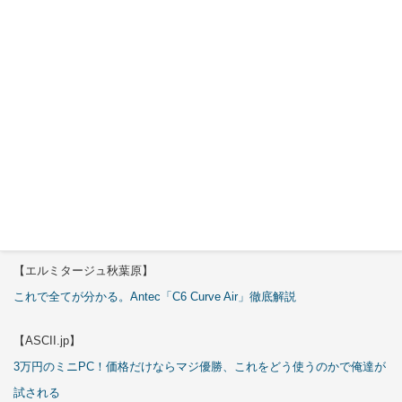
Okinos
ARGB
Cables
Cover Kit
2026年7月
29日
特集
【エルミタージュ秋葉原】
これで全てが分かる。Antec「C6 Curve Air」徹底解説
【ASCII.jp】
3万円のミニPC！価格だけならマジ優勝、これをどう使うのかで俺達が
試される