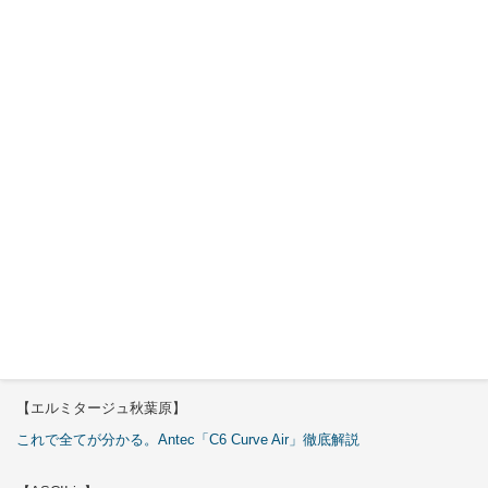
2026年7月
30日
Okinos
ARGB
Cables
Cover Kit
2026年7月
29日
特集
【エルミタージュ秋葉原】
これで全てが分かる。Antec「C6 Curve Air」徹底解説