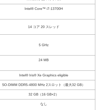
Intel® Core™ i7-13700H
14 コア 20 スレッド
5 GHz
24 MB
Intel® Iris® Xe Graphics eligible
SO-DIMM DDR5-4800 MHz 2スロット（最大32 GB）
32 GB（16 GB×2）
なし