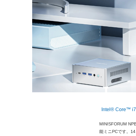
Intel® Core
MINISFORUM N
能ミニPCです。14