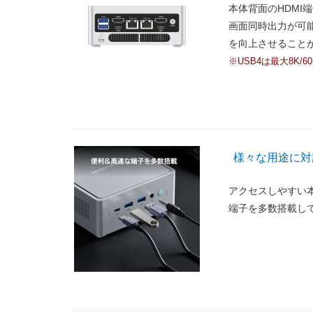
本体背面のHDMI端
画面同時出力が可
を向上させること
※USB4は最大8K/6
様々な用途に対
アクセスしやすい本
端子を多数搭載し