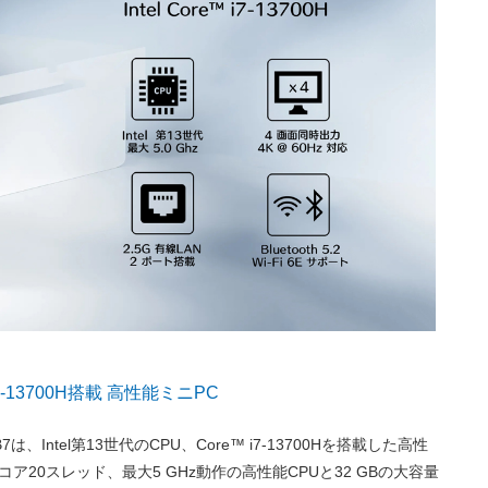
™ i7-13700H搭載 高性能ミニPC
PB7は、Intel第13世代のCPU、Core™ i7-13700Hを搭載した高性
コア20スレッド、最大5 GHz動作の高性能CPUと32 GBの大容量