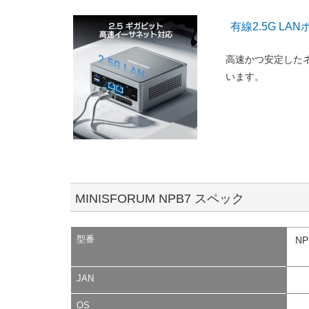
有線2.5G LAN
高速かつ安定したネ
います。
MINISFORUM NPB7 スペック
型番
NP
JAN
OS