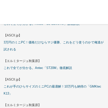
特集
【エルミタージュ秋葉原】
これで全てが分かる。Antec「C6 Curve Air」徹底解説
【ASCII.jp】
3万円のミニPC！価格だけならマジ優勝、これをどう使うのかで俺達が
試される
【エルミタージュ秋葉原】
これで全てが分かる。Antec「ST20M」徹底解説
【ASCII.jp】
これが手のひらサイズのミニPCの最適解！10万円も納得の「GMKtec
K13」
【エルミタージュ秋葉原】