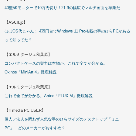
40型5Kモニターで10万円切り！21:9の幅広でマルチ画面を卒業だ
【ASCII.jp】
ほぼOS代じゃん！ 4万円台でWindows 11 Pro搭載の手のひらPCがある
って知ってた？
【エルミタージュ秋葉原】
コンパクトケースの実力は本物か。これで全てが分かる。
Okinos「MiniArt 4」徹底解説
【エルミタージュ秋葉原】
これで全てが分かる。Antec「FLUX M」徹底解説
【ITmedia PC USER】
個人／法人を問わず人気な手のひらサイズのデスクトップ「ミニ
PC」 どのメーカーがおすすめ？