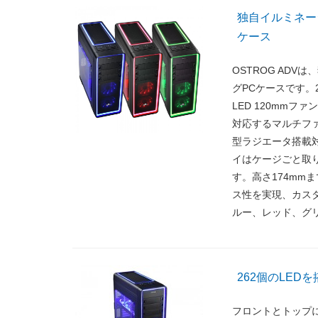
独自イルミネー
ケース
OSTROG AD
グPCケースです。262
LED 120mmファ
対応するマルチファ
型ラジエータ搭載対
イはケージごと取り
す。高さ174mm
ス性を実現、カス
ルー、レッド、グ
262個のLEDを搭載
フロントとトップに