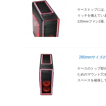
ケーストップには
イッチを備えていま
120mmファン2基
280mmサイ
ケースのトップ部分
ためのマウント穴を
スペースを確保し