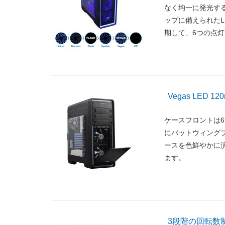
なく均一に発光する「M
ップに備えられたLE
期して、6つの点
Vegas LED 
ケースフロントは6つ
にバットウィングブレ
ースを色鮮やかに
ます。
3段階の回転数