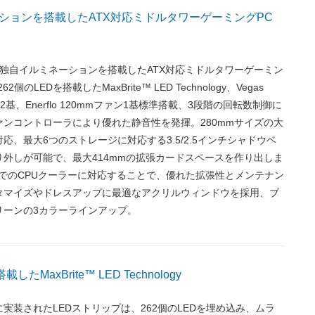
ションを搭載したATX対応ミドルタワーゲーミングPC
Vは、独自イルミネーションを搭載したATX対応ミドルタワーゲーミン
個のLEDを搭載したMaxBrite™ LED Technology、Vegas
ン2基、Enerflo 120mmファン1基標準搭載、3段階の回転数制御に
ンコントローラにより優れた静音性を発揮。280mmサイズの大
応、最大6つのストレージに対応する3.5/2.5インチシャドウベ
外しが可能で、最大414mmの拡張カードスペースを作り出しま
までのCPUクーラーに対応することで、優れた拡張性とメンテナン
タマイズやドレスアップに最適なアクリルウィンドウを採用、ブ
リーンの3カラーラインアップ。
したMaxBrite™ LED Technology
実装されたLEDストリップは、262個のLEDを埋め込み、ムラ