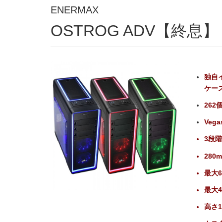
ENERMAX
OSTROG ADV【終息】
独自
ケー
262
Veg
3段
28
最大
最大
高さ