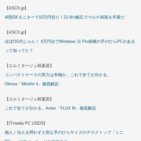
【ASCII.jp】
40型5Kモニターで10万円切り！21:9の幅広でマルチ画面を卒業だ
【ASCII.jp】
ほぼOS代じゃん！ 4万円台でWindows 11 Pro搭載の手のひらPCがある
って知ってた？
【エルミタージュ秋葉原】
コンパクトケースの実力は本物か。これで全てが分かる。
Okinos「MiniArt 4」徹底解説
【エルミタージュ秋葉原】
これで全てが分かる。Antec「FLUX M」徹底解説
【ITmedia PC USER】
個人／法人を問わず人気な手のひらサイズのデスクトップ「ミニ