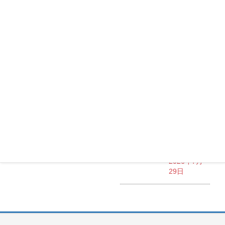
R2314
2026年7月
30日
Maxtang
MUC-FP551
3500U
2026年7月
30日
Okinos
ARGB
Cables
Cover Kit
2026年7月
29日