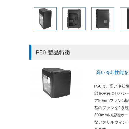
P50 製品特徴
高い冷却性能を実
P50は、高い冷却性
部を左右にセパレー
ア80mmファン1
基のファンを2系
300mmの拡張カ
なアクリルウィン