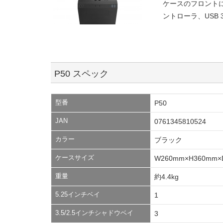
ケースのフロント
ントローラ、USB 3.
P50 スペック
型番
P50
JAN
0761345810524
カラー
ブラック
ケースサイズ
W260mm×H360mm×
重量
約4.4kg
5.25インチベイ
1
3.5/2.5インチシャドウベイ
3