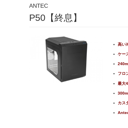
ANTEC
P50【終息】
高い冷
ケー
24
フロ
最大
30
カス
Ante