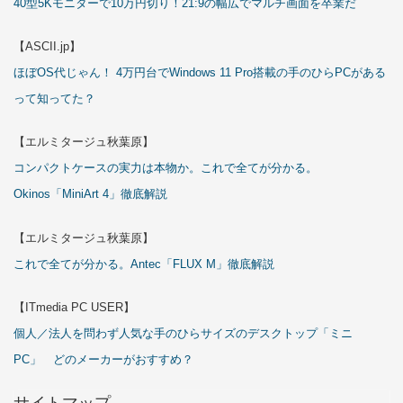
40型5Kモニターで10万円切り！21:9の幅広でマルチ画面を卒業だ
【ASCII.jp】
ほぼOS代じゃん！ 4万円台でWindows 11 Pro搭載の手のひらPCがある
って知ってた？
【エルミタージュ秋葉原】
コンパクトケースの実力は本物か。これで全てが分かる。
Okinos「MiniArt 4」徹底解説
【エルミタージュ秋葉原】
これで全てが分かる。Antec「FLUX M」徹底解説
【ITmedia PC USER】
個人／法人を問わず人気な手のひらサイズのデスクトップ「ミニ
PC」 どのメーカーがおすすめ？
サイトマップ